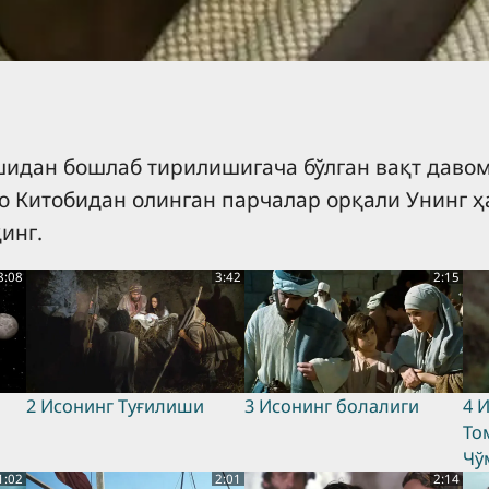
ишидан бошлаб тирилишигача бўлган вақт дав
қо Китобидан олинган парчалар орқали Унинг ҳ
инг.
8:08
3:42
2:15
2 Исонинг Tуғилиши
3 Исонинг болалиги
4 
То
Чў
1:02
2:01
2:14