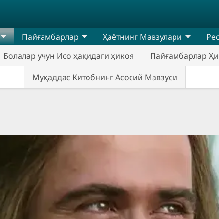
Пайғамбарлар
Ҳаётнинг Мавзулари
Ре
Болалар учун Исо ҳақидаги ҳикоя
Пайғамбарлар Ҳи
Муқаддас Китобнинг Асосий Мавзуси