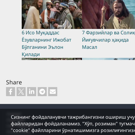
6 Исо Муқаддас
7 Фарзийлар ва Соли
Ёзувларнинг Ижобат
Йиғувчилар ҳақида
Бўлганини Эълон
Масал
Қилади
3:38
Share
12 Тоғдаги Ваъз
13 Сўзларимни Тингл
Уларга Риоя Қилган
Footer
Одам Бахтлидир
Contact
0:55
Сизнинг фойдаланувчи тажрибангизни ошириш учун
Copyright
файлларидан фойдаланамиз. "Хўп, розиман" тугма
Сайт Харитаси
"cookie" файлларини ўрнатишимизга розилиғингизн
Privacy policy