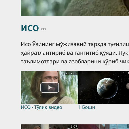
ИСО
Исо Ўзининг мўжизавий тарзда туғил
ҳайратлантириб ва гангитиб қўяди. Лу
таълимотлари ва азобларини кўриб чиқ
2:07:53
ИСО - Тўлиқ видео
1 Боши
3:07