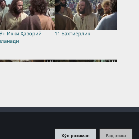
 Ўн Икки Ҳаворий
11 Бахтиёрлик
нланади
1:56
2:18
 Яҳё Чўмдирувчи
17 Уруғ Сепувчи ҳақида
ндонда
Масал
1:23
1:45
Хўп розиман
Рад этиш