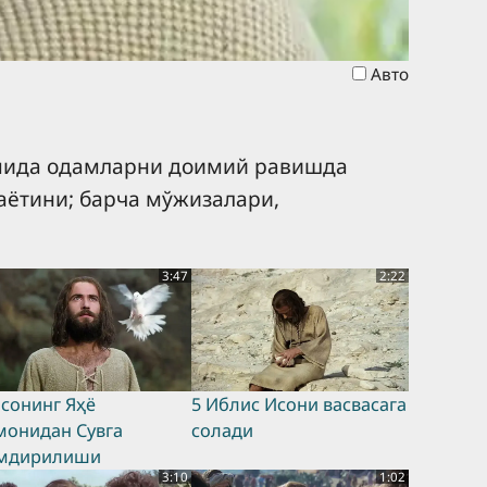
Авто
омида одамларни доимий равишда
аётини; барча мўжизалари,
3:47
2:22
Исонинг Яҳё
5 Иблис Исони васвасага
монидан Сувга
солади
мдирилиши
3:10
1:02