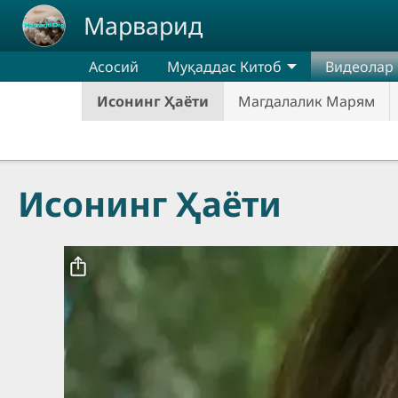
Skip to main content
Марварид
Асосий
Муқаддас Китоб
Видеолар
Исонинг Ҳаёти
Магдалалик Марям
Исонинг Ҳаёти