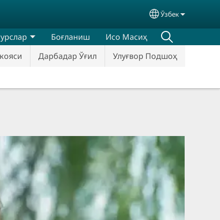
Ўзбек
Select your lan
сурслар
Боғланиш
Исо Масиҳ
кояси
Дарбадар Ўғил
Улуғвор Подшоҳ