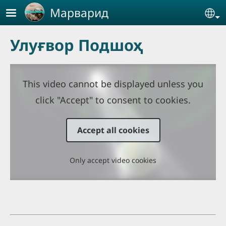
Skip to main content
Марварид
Se
Улуғвор Подшоҳ
This video cannot be displayed unless you
click "Accept" to consent to cookies.
Accept all cookies
Only accept video cookies