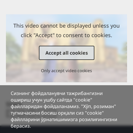
This video cannot be displayed unless you
click "Accept" to consent to cookies.
Accept all cookies
Only accept video cookies
Сизнинг фойдаланувчи тажрибангизни
ошириш учун ушбу сайтда "cookie"
Share
файлларидан фойдаланамиз. "Хўп, розиман"
тугмачасини босиш орқали сиз "cookie"
файлларини ўрнатишимизга розилиғингизни
берасиз.
Footer