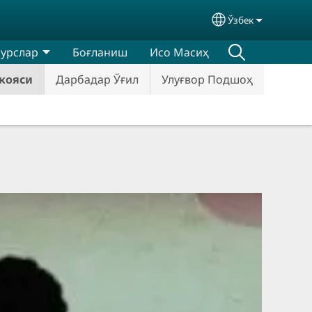
Ўзбек
Select your lan
сурслар
Боғланиш
Исо Масиҳ
кояси
Дарбадар Ўғил
Улуғвор Подшоҳ