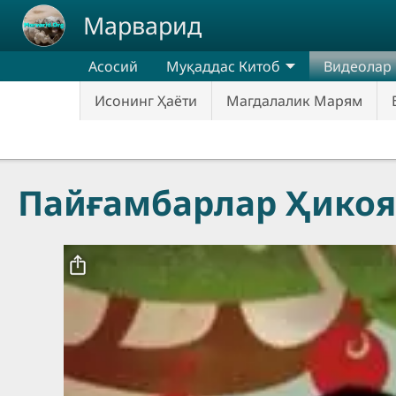
Skip to main content
Марварид
Асосий
Муқаддас Китоб
Видеолар
Исонинг Ҳаёти
Магдалалик Марям
Пайғамбарлар Ҳикоя
Video file