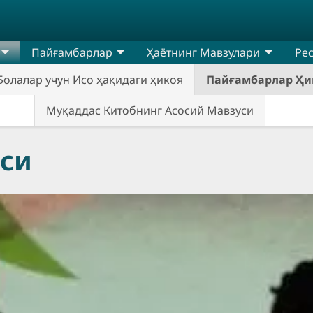
Пайғамбарлар
Ҳаётнинг Мавзулари
Ре
Болалар учун Исо ҳақидаги ҳикоя
Пайғамбарлар Ҳи
Муқаддас Китобнинг Асосий Мавзуси
си